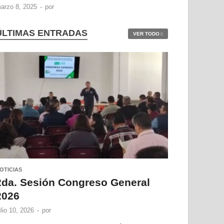
arzo 8, 2025
-
por
ÚLTIMAS ENTRADAS
VER TODO
OTICIAS
2da. Sesión Congreso General
2026
ulio 10, 2026
-
por