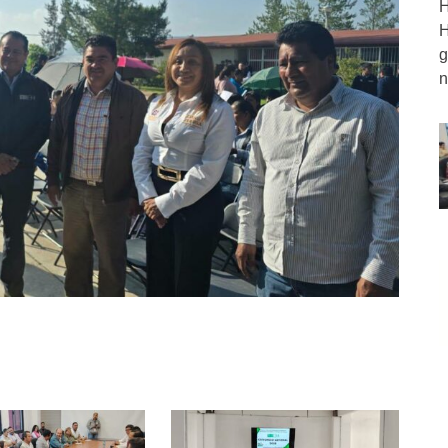
H
H
g
n