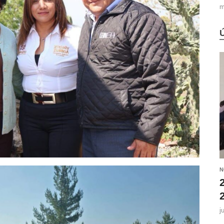
m
N
j